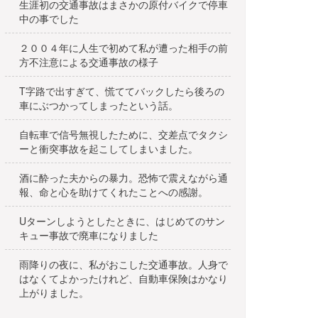
生涯初の交通事故はまさかの原付バイクで停車
中の事でした
２００４年に人生で初めて私が遭った相手の前
方不注意による交通事故の様子
T字路で出すぎて、慌ててバックしたら後ろの
車にぶつかってしまったという話。
自転車で信号無視したために、交差点でタクシ
ーと衝突事故を起こしてしまいました。
酒に酔った夫からの暴力。恐怖で震えながら通
報、命と心を助けてくれたことへの感謝。
Uターンしようとしたときに、はじめてのサン
キュー事故で廃車になりました
雨降りの夜に、私がおこした交通事故。人身で
はなくてよかったけれど、自動車保険はかなり
上がりました。