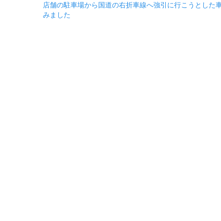
店舗の駐車場から国道の右折車線へ強引に行こうとした
稿
みました
ナ
ビ
ゲ
ー
シ
ョ
ン