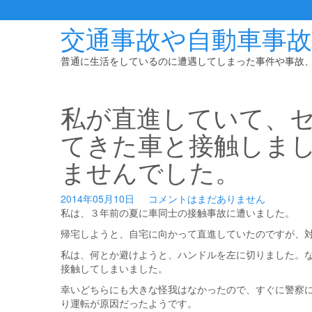
Skip
to
交通事故や自動車事
content
普通に生活をしているのに遭遇してしまった事件や事故
私が直進していて、
てきた車と接触しま
ませんでした。
2014年05月10日
コメントはまだありません
私は、３年前の夏に車同士の接触事故に遭いました。
帰宅しようと、自宅に向かって直進していたのですが、
私は、何とか避けようと、ハンドルを左に切りました。
接触してしまいました。
幸いどちらにも大きな怪我はなかったので、すぐに警察
り運転が原因だったようです。