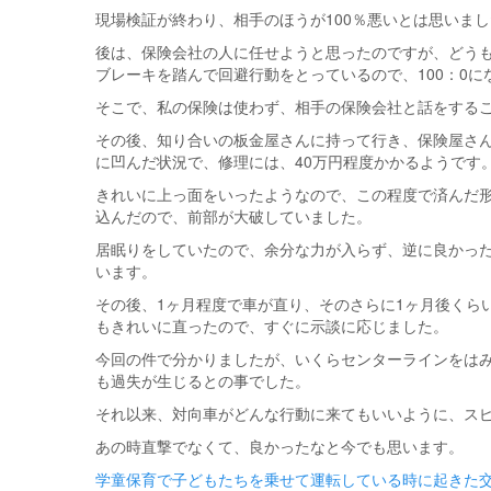
現場検証が終わり、相手のほうが100％悪いとは思いま
後は、保険会社の人に任せようと思ったのですが、どう
ブレーキを踏んで回避行動をとっているので、100：0に
そこで、私の保険は使わず、相手の保険会社と話をする
その後、知り合いの板金屋さんに持って行き、保険屋さ
に凹んだ状況で、修理には、40万円程度かかるようです
きれいに上っ面をいったようなので、この程度で済んだ
込んだので、前部が大破していました。
居眠りをしていたので、余分な力が入らず、逆に良かった
います。
その後、1ヶ月程度で車が直り、そのさらに1ヶ月後くら
もきれいに直ったので、すぐに示談に応じました。
今回の件で分かりましたが、いくらセンターラインをは
も過失が生じるとの事でした。
それ以来、対向車がどんな行動に来てもいいように、ス
あの時直撃でなくて、良かったなと今でも思います。
投
学童保育で子どもたちを乗せて運転している時に起きた