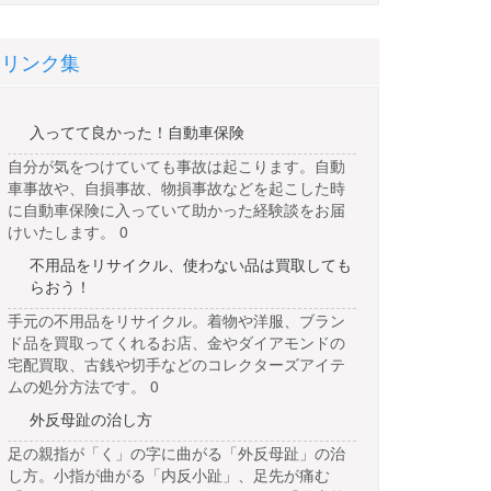
リンク集
入ってて良かった！自動車保険
自分が気をつけていても事故は起こります。自動
車事故や、自損事故、物損事故などを起こした時
に自動車保険に入っていて助かった経験談をお届
けいたします。 0
不用品をリサイクル、使わない品は買取しても
らおう！
手元の不用品をリサイクル。着物や洋服、ブラン
ド品を買取ってくれるお店、金やダイアモンドの
宅配買取、古銭や切手などのコレクターズアイテ
ムの処分方法です。 0
外反母趾の治し方
足の親指が「く」の字に曲がる「外反母趾」の治
し方。小指が曲がる「内反小趾」、足先が痛む