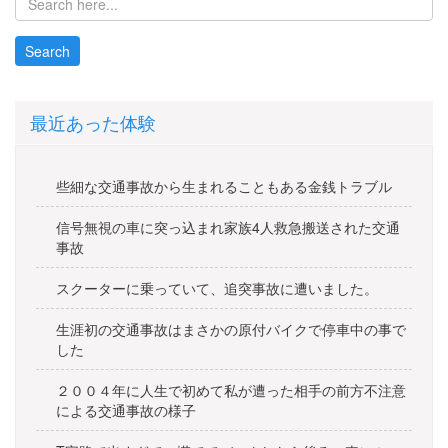
ナ
ビ
ゲ
ー
最近あった体験
シ
ョ
些細な交通事故から生まれることもある金銭トラブル
ン
信号無視の車に突っ込まれ家族4人救急搬送された交通
事故
スクーターに乗っていて、追突事故に遭いました。
生涯初の交通事故はまさかの原付バイクで停車中の事で
した
２００４年に人生で初めて私が遭った相手の前方不注意
による交通事故の様子