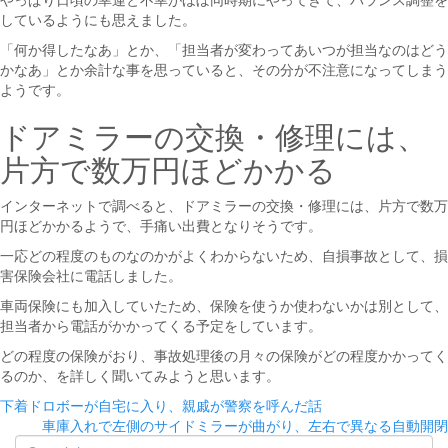
しているようにも思えました。
「何か得したなあ」とか、「担当者が変わってあいつが担当なのはどう
かなあ」とか余計な事を思っていると、その分が不注意になってしまう
ようです。
ドアミラーの交換・修理には、
片方で数万円ほどかかる
インターネットで調べると、ドアミラーの交換・修理には、片方で数万
円ほどかかるようで、手痛い出費となりそうです。
一応どの程度のものなのかがよくわからないため、自損事故として、損
害保険会社に電話しました。
車両保険にも加入していたため、保険を使うか使わないかは別として、
担当者から電話がかかってくる予定をしています。
どの程度の保険がおり、事故処理後の月々の保険がどの程度かかってく
るのか、を詳しく聞いてみようと思います。
投
下着ドロボーが自宅に入り、親戚が警察を呼んだ話
車庫入れで左側のサイドミラーが曲がり、左右で異なる自動開閉
稿