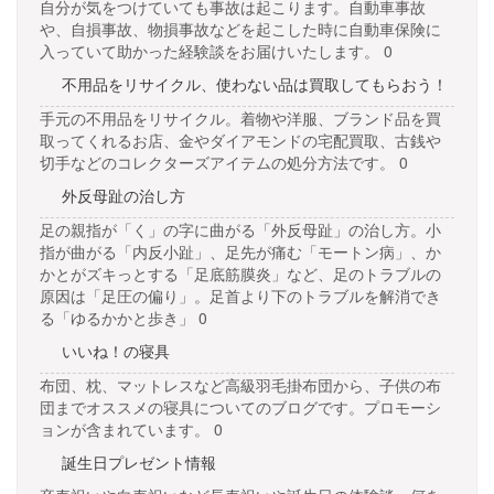
自分が気をつけていても事故は起こります。自動車事故
や、自損事故、物損事故などを起こした時に自動車保険に
入っていて助かった経験談をお届けいたします。 0
不用品をリサイクル、使わない品は買取してもらおう！
手元の不用品をリサイクル。着物や洋服、ブランド品を買
取ってくれるお店、金やダイアモンドの宅配買取、古銭や
切手などのコレクターズアイテムの処分方法です。 0
外反母趾の治し方
足の親指が「く」の字に曲がる「外反母趾」の治し方。小
指が曲がる「内反小趾」、足先が痛む「モートン病」、か
かとがズキっとする「足底筋膜炎」など、足のトラブルの
原因は「足圧の偏り」。足首より下のトラブルを解消でき
る「ゆるかかと歩き」 0
いいね！の寝具
布団、枕、マットレスなど高級羽毛掛布団から、子供の布
団までオススメの寝具についてのブログです。プロモーシ
ョンが含まれています。 0
誕生日プレゼント情報