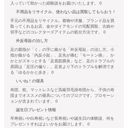
入っていて助かった経験談をお届けいたします。 0
不用品をリサイクル、使わない品は買取してもらおう！
手元の不用品をリサイクル。着物や洋服、ブランド品を買
取ってくれるお店、金やダイアモンドの宅配買取、古銭や
切手などのコレクターズアイテムの処分方法です。 0
外反母趾の治し方
足の親指が「く」の字に曲がる「外反母趾」の治し方。小
指が曲がる「内反小趾」、足先が痛む「モートン病」、か
かとがズキっとする「足底筋膜炎」など、足のトラブルの
原因は「足圧の偏り」。足首より下のトラブルを解消でき
る「ゆるかかと歩き」 0
いいね！の寝具
布団、枕、マットレスなど高級羽毛掛布団から、子供の布
団までオススメの寝具についてのブログです。プロモーシ
ョンが含まれています。 0
誕生日プレゼント情報
卒寿祝いや白寿祝いなど長寿祝いや誕生日の体験談、何を
プレゼントすればよいかをお届けします。 0