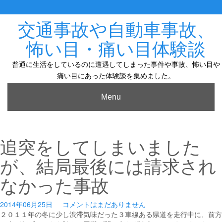
Skip
to
content
交通事故や自動車事故、
怖い目・痛い目体験談
普通に生活をしているのに遭遇してしまった事件や事故、怖い目や
痛い目にあった体験談を集めました。
Menu
追突をしてしまいました
が、結局最後には請求され
なかった事故
2014年06月25日
コメントはまだありません
２０１１年の冬に少し渋滞気味だった３車線ある県道を走行中に、前方