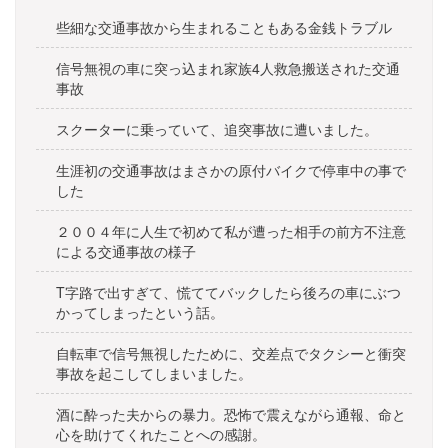
ョ
些細な交通事故から生まれることもある金銭トラブル
ン
信号無視の車に突っ込まれ家族4人救急搬送された交通
事故
スクーターに乗っていて、追突事故に遭いました。
生涯初の交通事故はまさかの原付バイクで停車中の事で
した
２００４年に人生で初めて私が遭った相手の前方不注意
による交通事故の様子
T字路で出すぎて、慌ててバックしたら後ろの車にぶつ
かってしまったという話。
自転車で信号無視したために、交差点でタクシーと衝突
事故を起こしてしまいました。
酒に酔った夫からの暴力。恐怖で震えながら通報、命と
心を助けてくれたことへの感謝。