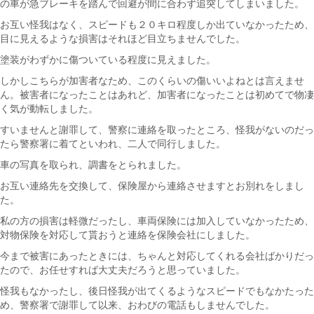
の車が急ブレーキを踏んで回避が間に合わず追突してしまいました。
お互い怪我はなく、スピードも２０キロ程度しか出ていなかったため、
目に見えるような損害はそれほど目立ちませんでした。
塗装がわずかに傷ついている程度に見えました。
しかしこちらが加害者なため、このくらいの傷いいよねとは言えませ
ん。被害者になったことはあれど、加害者になったことは初めてで物凄
く気が動転しました。
すいませんと謝罪して、警察に連絡を取ったところ、怪我がないのだっ
たら警察署に着てといわれ、二人で同行しました。
車の写真を取られ、調書をとられました。
お互い連絡先を交換して、保険屋から連絡させますとお別れをしまし
た。
私の方の損害は軽微だったし、車両保険には加入していなかったため、
対物保険を対応して貰おうと連絡を保険会社にしました。
今まで被害にあったときには、ちゃんと対応してくれる会社ばかりだっ
たので、お任せすれば大丈夫だろうと思っていました。
怪我もなかったし、後日怪我が出てくるようなスピードでもなかたった
め、警察署で謝罪して以来、おわびの電話もしませんでした。