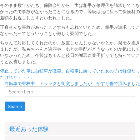
そのまま数年がたち、保険会社から、実は相手が修理代を請求してこな
かったので事故がなかったことになるので、等級は元に戻って保険料の
差額をお返ししますといわれました。
正直そんな事故があったことすらも忘れていたため、相手が請求してこ
なかったってどういうことか激しく疑問でした。
ちゃんて対応してくれたのか、放置したんじゃないかとか、疑念を抱き
ましたが、私もちゃんと謝罪や、あとの手配がどうなったのか気にして
いなかったため、今後はちゃんと後日の謝罪に菓子折りでも持っていこ
うと反省しました。
投
停止していた車に自転車が激突。自転車に乗っていた女の子は軽傷だっ
たけれど・・・。
稿
自転車で登校中、トラックと衝突しましたが、かすり傷で済みました
ナ
ビ
ゲ
ー
最近あった体験
シ