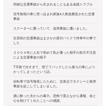
ョ
些細な交通事故から生まれることもある金銭トラブル
ン
信号無視の車に突っ込まれ家族4人救急搬送された交通
事故
スクーターに乗っていて、追突事故に遭いました。
生涯初の交通事故はまさかの原付バイクで停車中の事で
した
２００４年に人生で初めて私が遭った相手の前方不注意
による交通事故の様子
T字路で出すぎて、慌ててバックしたら後ろの車にぶつ
かってしまったという話。
自転車で信号無視したために、交差点でタクシーと衝突
事故を起こしてしまいました。
酒に酔った夫からの暴力。恐怖で震えながら通報、命と
心を助けてくれたことへの感謝。