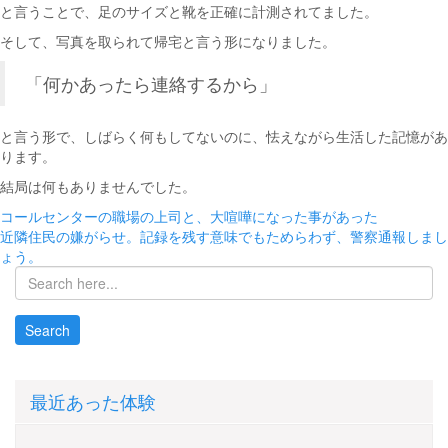
と言うことで、足のサイズと靴を正確に計測されてました。
そして、写真を取られて帰宅と言う形になりました。
「何かあったら連絡するから」
と言う形で、しばらく何もしてないのに、怯えながら生活した記憶があ
ります。
結局は何もありませんでした。
投
コールセンターの職場の上司と、大喧嘩になった事があった
近隣住民の嫌がらせ。記録を残す意味でもためらわず、警察通報しまし
稿
ょう。
ナ
ビ
ゲ
ー
最近あった体験
シ