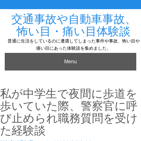
Skip
to
content
交通事故や自動車事故、
怖い目・痛い目体験談
普通に生活をしているのに遭遇してしまった事件や事故、怖い目や
痛い目にあった体験談を集めました。
Menu
私が中学生で夜間に歩道を
歩いていた際、警察官に呼
び止められ職務質問を受け
た経験談