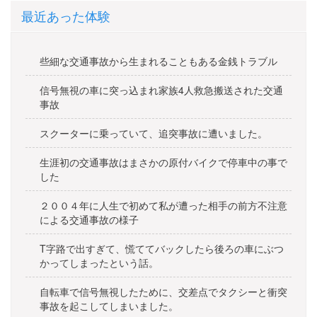
ー
最近あった体験
シ
ョ
些細な交通事故から生まれることもある金銭トラブル
ン
信号無視の車に突っ込まれ家族4人救急搬送された交通
事故
スクーターに乗っていて、追突事故に遭いました。
生涯初の交通事故はまさかの原付バイクで停車中の事で
した
２００４年に人生で初めて私が遭った相手の前方不注意
による交通事故の様子
T字路で出すぎて、慌ててバックしたら後ろの車にぶつ
かってしまったという話。
自転車で信号無視したために、交差点でタクシーと衝突
事故を起こしてしまいました。