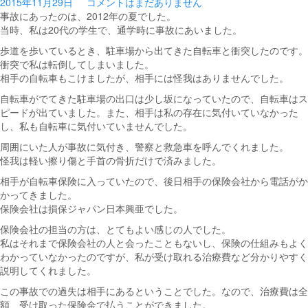
2015年11月29日
コメントはまだありません
事故にあったのは、2012年の夏でした。
当時、私は20代の学生で、通学時に事故にあいました。
歩道を歩いているとき、駐車場から出てきた自転車と衝突したのです。
衝突で私は転倒してしまいました。
相手の自転車もこけましたが、相手には怪我はありませんでした。
自転車がでてきた駐車場の出口は少し坂になっていたので、自転車はス
ピードが出ていました。また、相手は私の存在に気付いていなかった
し、私も自転車に気付いていませんでした。
周囲にいた人が事故に気付き、警察と救急車を呼んでくれました。
怪我は軽い擦り傷と手首の骨折だけで済みました。
相手が自転車保険に入っていたので、後日相手の保険会社から電話がか
かってきました。
保険会社は損保ジャパン日本興亜でした。
保険会社の担当の方は、とてもよい感じの人でした。
私はそれまで保険会社の人と会ったこともないし、保険の仕組みもよく
わかっていなかったのですが、私が受け取れる治療費など分かりやすく
説明してくれました。
この事故での過失は相手にあるということでした。なので、治療費は全
額、受け取った保険金で払うことができました。