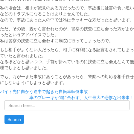
私の場合は、相手が誠意のある方だったので、事故後に証言の食い違い
などのトラブルになることはありませんでした。
なので、事故にあった人の中では私はラッキーな方だったと思います。
ただ、その後、親から言われたのが、警察の捜査に立ち会った方がよか
ったというアドバイスでした。
私は警察の捜査に立ち会わずに病院に行ってしまったので。
もし相手がよくない人だったら、相手に有利になる証言をされてしまっ
ていたと言われました。
なるほどなと思いつつ、手首が折れているのに捜査に立ち会えなんて無
理でしょとも思いました。
でも、万が一また事故にあうことがあったら、警察への対応を相手任せ
にしないようにしようと思います。
投
バイト先に向かう途中で起きた自転車転倒事故
車のブレーキが間に合わず、人生最大の悲惨な出来事！
稿
ナ
ビ
ゲ