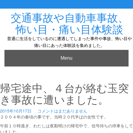
Skip
to
content
交通事故や自動車事故、
怖い目・痛い目体験談
普通に生活をしているのに遭遇してしまった事件や事故、怖い目や
痛い目にあった体験談を集めました。
Menu
帰宅途中、４台が絡む玉突
き事故に遭いました。
2015年10月17日
コメントはまだありません
２００４年の春頃の事です。当時２０代半ばの女性です。
午前１０時過ぎ、わたしは夜勤明けの帰宅中で、信号待ちの停車をして
いました。