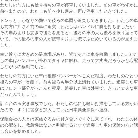
わたしの前方にも信号待ちの車が停車していました。前の車がわずかに
前へ出たので、わたしも前へ少し進み、再び停車したときでした。
ドンッと、かなりの勢いで後ろの車両が追突してきました。わたしの車
も前方に押され前の車に追突。わたしはハンドルに胸を打ちましたが、
その痛みよりも驚きで後ろを見ると、後ろの車の人も後ろを振り返って
いて、その後ろの車の人が携帯を片手に慌てふためいているのが見えま
した。
幸い近くに大きめの駐車場があり、皆でそこに車を移動しました。わた
しの車はバンパーが外れてタイヤに触れ、走って大丈夫だろうかと心配
しながらの移動でした。
わたしの前方にいた車は後部バンパーがへこんだ程度、わたしのひとつ
後ろの車が一番酷く、前も後ろも半分以上潰れていました。追突した車
はフロント部分がへこんだ程度。追突した車は外車で、きっと丈夫な車
だったんでしょう。
計４台の玉突き事故でした。わたしの他にも軽い打撲をしている方がい
たので、すぐに警察と加入していた日本興亜損保へ連絡。
保険会社の人とは家族ぐるみの付き合いですぐに来てくれ、わたしの体
の心配をし、救急性はないと判断するとすぐ追突した車の保険の方と話
し合いを始めました。