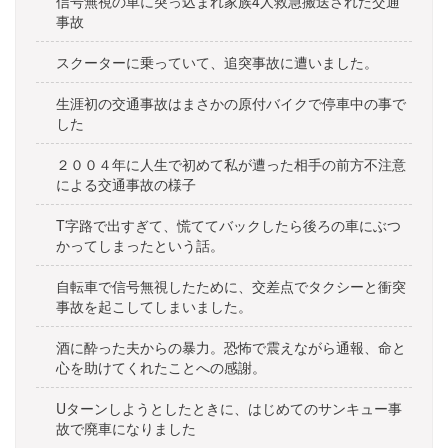
ン
信号無視の車に突っ込まれ家族4人救急搬送された交通
事故
スクーターに乗っていて、追突事故に遭いました。
生涯初の交通事故はまさかの原付バイクで停車中の事で
した
２００４年に人生で初めて私が遭った相手の前方不注意
による交通事故の様子
T字路で出すぎて、慌ててバックしたら後ろの車にぶつ
かってしまったという話。
自転車で信号無視したために、交差点でタクシーと衝突
事故を起こしてしまいました。
酒に酔った夫からの暴力。恐怖で震えながら通報、命と
心を助けてくれたことへの感謝。
Uターンしようとしたときに、はじめてのサンキュー事
故で廃車になりました