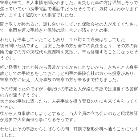
警察が来て、各人事情を聞かれました。追突した車の方は遅刻しそうで
焦っていてかつ携帯電話で通話中だったそうです。気持ちはわかります
が、ますます遅刻かつ大損害でしたね。
聞き取りが終わると、話し合いをしていた保険会社の人が来てくださっ
て、車両を運ぶ手続きと保険の話し合いが済んだとの事。
わたしは停車していたこともあり、１０対０で過失はなしでした。
後日聞いた話ですと、追突した車の方が全ての責任をとり、その方の保
険で全ての方の病院代や慰謝料を支払い、車も修理することになったそ
うです。
軽い怪我だけれど後から異常がでるかもしれないから、きちんと人身事
故としての手続きをしておこうと相手の保険会社の方から提案があり、
警察の方に伝え、人身事故の警察の方が来るまで待ちました。
その時知ったのですが、物だけの事故と人が絡む事故では担当する警察
の方が違うそうです。
大きめの事故に遭ったら、人身事故を扱う警察の方にも来てもらってく
ださい。
後から人身事故にしようとすると、当人全員の立ち会いのもと現場検証
が必要で大変面倒な事になるそうです。
わたしはその事故からしばらくの間、打撲で整形外科へ通うことになり
ました。