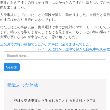
事故が起きてすぐの時はそう痛くはなかったのですが、落ちついてから
痛み出しました。
人身事故にしておいたことで保険が降り、助かりました。自費だと毎日
の通院はかなり負担が大きいですし。
わたしはこの事故以後、携帯電話は車では絶対にマナーモードにしてい
ます。鳴っても取りませんしそもそも見ません。ちょっとの気の緩みで
大変な事になるのが車なんだと、思い知りました。
投
三叉路での軽い接触でしたが、大事には至りませんでした。
バイト先に向かう途中で起きた自転車転倒事故
稿
ナ
ビ
ゲ
ー
最近あった体験
シ
ョ
些細な交通事故から生まれることもある金銭トラブル